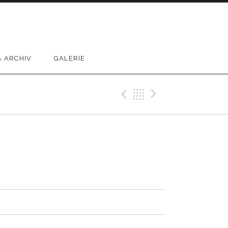
 ARCHIV
GALERIE
Previous Track
Back
Next Trac