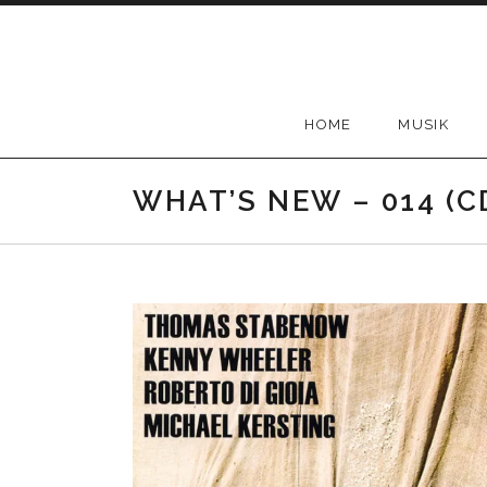
Skip
to
content
HOME
MUSIK
WHAT’S NEW – 014 (C