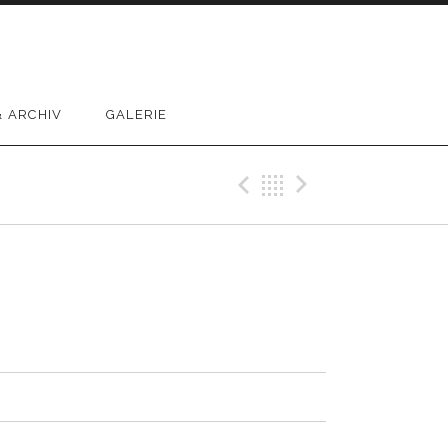
 ARCHIV
GALERIE
Previous Track
Back
Next Trac