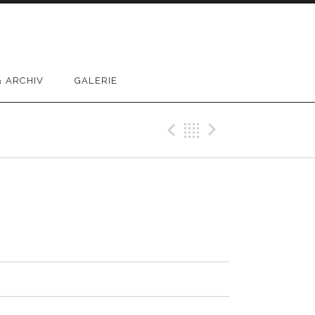
 ARCHIV
GALERIE
Previous Track
Back
Next Trac