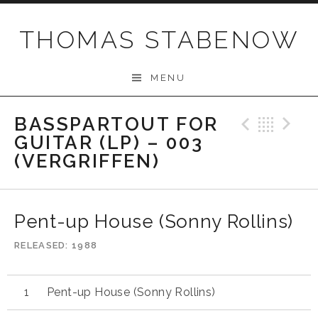
Skip
to
THOMAS STABENOW
content
MENU
BASSPARTOUT FOR
Previo
Bac
N
GUITAR (LP) – 003
(VERGRIFFEN)
Pent-up House (Sonny Rollins)
RELEASED
1988
Pent-up House (Sonny Rollins)