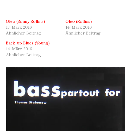
Oleo (Sonny Rollins)
Oleo (Rollins)
13. März 2016
14. März 2016
Ähnlicher Beitrag
Ähnlicher Beitrag
Back-up Blues (Young)
14. März 2016
Ähnlicher Beitrag