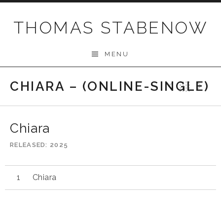
Skip
to
THOMAS STABENOW
content
MENU
CHIARA – (ONLINE-SINGLE)
Previo
Bac
N
Chiara
RELEASED
2025
Chiara