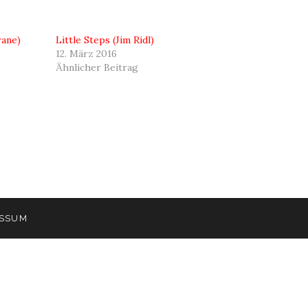
rane)
Little Steps (Jim Ridl)
12. März 2016
Ähnlicher Beitrag
ESSUM