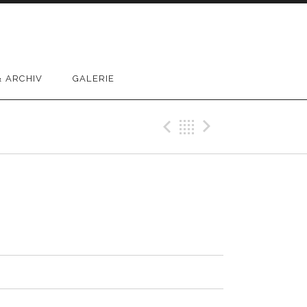
 ARCHIV
GALERIE
Previous Track
Back
Next Trac