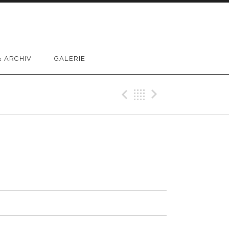
 ARCHIV
GALERIE
Previous Reco
Back
Next Rec