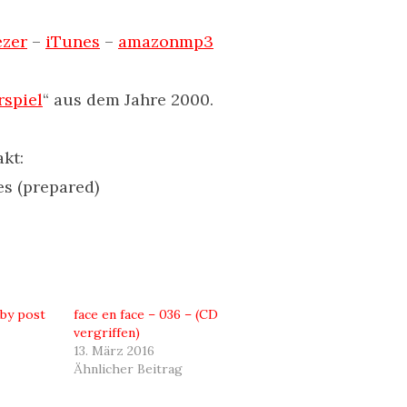
ezer
–
iTunes
–
amazonmp3
rspiel
“ aus dem Jahre 2000.
kt:
es (prepared)
 by post
face en face – 036 – (CD
vergriffen)
13. März 2016
Ähnlicher Beitrag