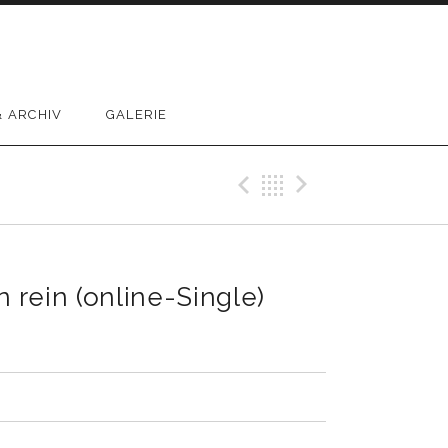
 ARCHIV
GALERIE
Previous Reco
Back
Next Rec
rein (online-Single)