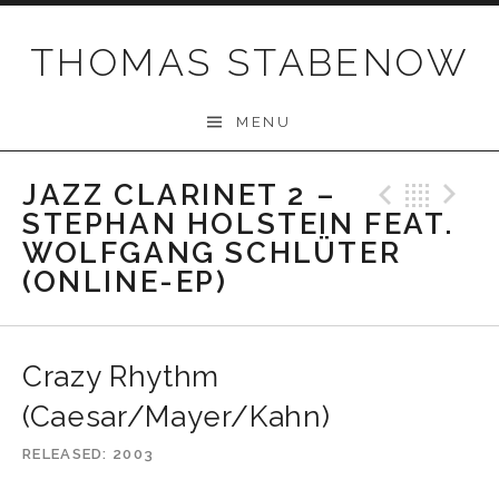
Skip
to
THOMAS STABENOW
content
MENU
JAZZ CLARINET 2 –
Previo
Bac
N
STEPHAN HOLSTEIN FEAT.
WOLFGANG SCHLÜTER
(ONLINE-EP)
Crazy Rhythm
(Caesar/Mayer/Kahn)
RELEASED
2003