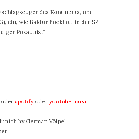
zzschlagzeuger des Kontinents, und
 ein, wie Baldur Bockhoff in der SZ
idiger Posaunist“
oder
spotify
oder
youtube music
 Munich by German Völpel
her