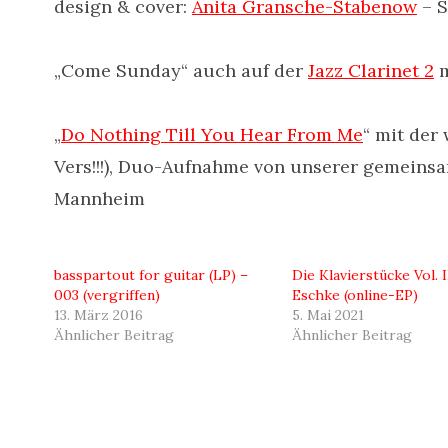
design & cover:
Anita Gransche-Stabenow
– S
„Come Sunday“ auch auf der
Jazz Clarinet 2
m
„
Do Nothing Till You Hear From Me
“ mit der
Vers!!!), Duo-Aufnahme von unserer gemeins
Mannheim
basspartout for guitar (LP) –
Die Klavierstücke Vol. I
003 (vergriffen)
Eschke (online-EP)
13. März 2016
5. Mai 2021
Ähnlicher Beitrag
Ähnlicher Beitrag