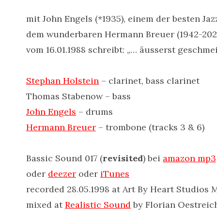
mit John Engels (*1935), einem der besten Ja
dem wunderbaren Hermann Breuer (1942-2023),
vom 16.01.1988 schreibt: „… äusserst geschme
Stephan Holstein
– clarinet, bass clarinet
Thomas Stabenow – bass
John Engels
– drums
Hermann Breuer
– trombone (tracks 3 & 6)
Bassic Sound 017 (
revisited
) bei
amazon mp3
oder
deezer
oder
iTunes
recorded 28.05.1998 at Art By Heart Studios
mixed at
Realistic Sound
by Florian Oestreic