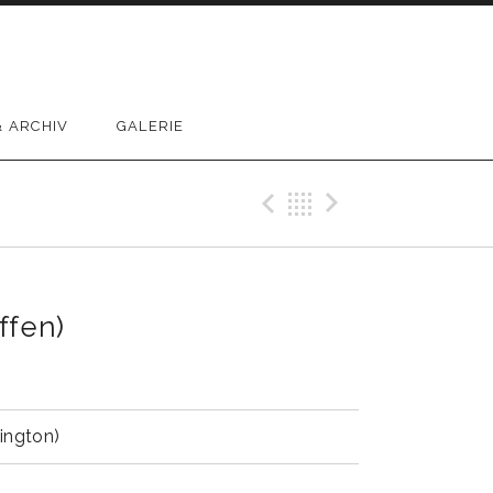
 ARCHIV
GALERIE
Previous Reco
Back
Next Rec
ffen)
ington)