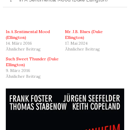
In A Sentimental Mood
Mr. J.B. Blues (Duke
(Ellington)
Ellington)
14. März 2016
17. Mai 2024
Ähnlicher Beitrag
Ähnlicher Beitrag
Such Sweet Thunder (Duke
Ellington)
9. März 2016
Ähnlicher Beitrag