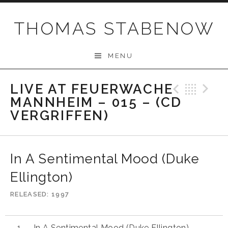
Skip
to
THOMAS STABENOW
content
MENU
LIVE AT FEUERWACHE
Previo
Bac
N
MANNHEIM – 015 – (CD
VERGRIFFEN)
In A Sentimental Mood (Duke
Ellington)
RELEASED
1997
In A Sentimental Mood (Duke Ellington)