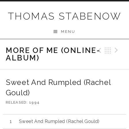
Skip
to
THOMAS STABENOW
content
MENU
MORE OF ME (ONLINE-
Previo
Bac
N
ALBUM)
Sweet And Rumpled (Rachel
Gould)
RELEASED
1994
Sweet And Rumpled (Rachel Gould)