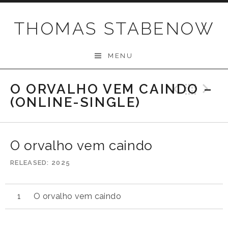
Skip
to
THOMAS STABENOW
content
MENU
O ORVALHO VEM CAINDO –
Previo
Bac
N
(ONLINE-SINGLE)
O orvalho vem caindo
RELEASED
2025
O orvalho vem caindo