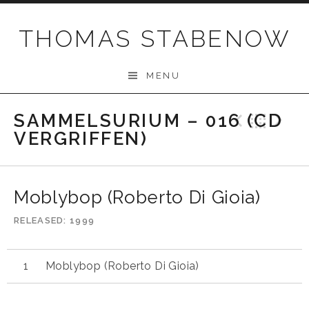
Skip
to
THOMAS STABENOW
content
MENU
SAMMELSURIUM – 016 (CD
Previo
Bac
N
VERGRIFFEN)
Moblybop (Roberto Di Gioia)
RELEASED
1999
Moblybop (Roberto Di Gioia)