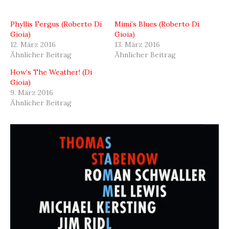
Phyllis Fergus (Roberto Di
Mimi’s Blues (Roberto Di
Gioia)
Gioia)
12. März 2016
13. März 2016
Ähnlicher Beitrag
Ähnlicher Beitrag
How‘s The Weather! (Di
Gioia)
9. März 2016
Ähnlicher Beitrag