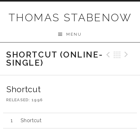
Skip
to
THOMAS STABENOW
content
MENU
SHORTCUT (ONLINE-
Previo
Bac
N
SINGLE)
Shortcut
RELEASED
1996
Shortcut