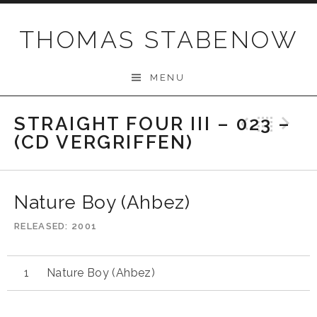
Skip
to
THOMAS STABENOW
content
MENU
STRAIGHT FOUR III – 023 –
Previo
Bac
N
(CD VERGRIFFEN)
Nature Boy (Ahbez)
RELEASED
2001
Nature Boy (Ahbez)