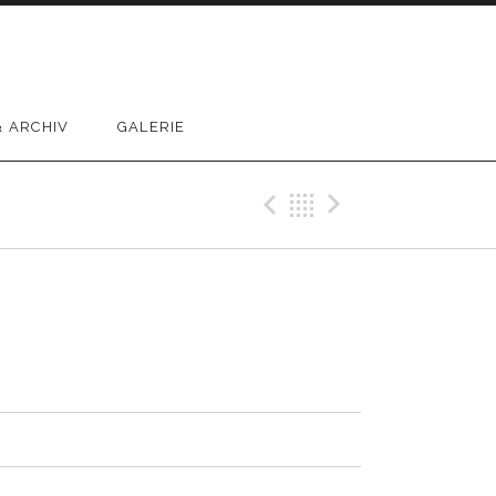
 ARCHIV
GALERIE
Previous Reco
Back
Next Rec