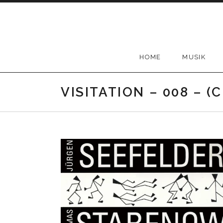
Skip
to
content
HOME
MUSIK
VISITATION – 008 – (