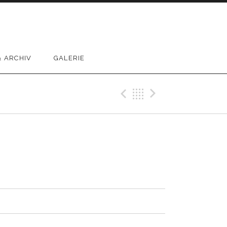
 ARCHIV
GALERIE
Previous Track
Back
Next Trac