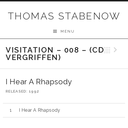
Skip
to
THOMAS STABENOW
content
MENU
VISITATION – 008 – (CD
Previo
Bac
N
VERGRIFFEN)
I Hear A Rhapsody
RELEASED
1992
I Hear A Rhapsody