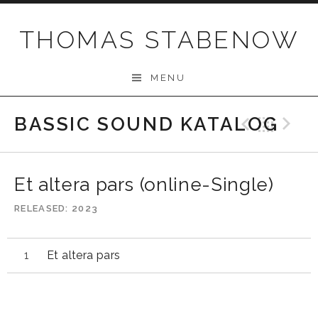
Skip
to
THOMAS STABENOW
content
MENU
BASSIC SOUND KATALOG
Previo
Bac
N
Et altera pars (online-Single)
RELEASED
2023
Et altera pars