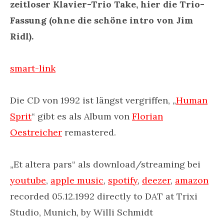
zeitloser Klavier-Trio Take, hier die Trio-
Fassung (ohne die schöne intro von Jim
Ridl).
smart-link
Die CD von 1992 ist längst vergriffen, „
Human
Sprit
“ gibt es als Album von
Florian
Oestreicher
remastered.
„Et altera pars“ als download/streaming bei
youtube
,
apple music
,
spotify
,
deezer
,
amazon
recorded 05.12.1992 directly to DAT at Trixi
Studio, Munich, by Willi Schmidt