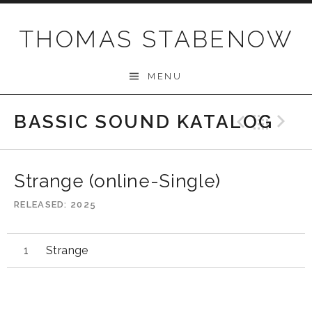
Skip
to
THOMAS STABENOW
content
MENU
BASSIC SOUND KATALOG
Previo
Bac
N
Strange (online-Single)
RELEASED
2025
Strange