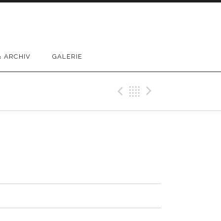
 ARCHIV
GALERIE
Previous Track
Back
Next Trac