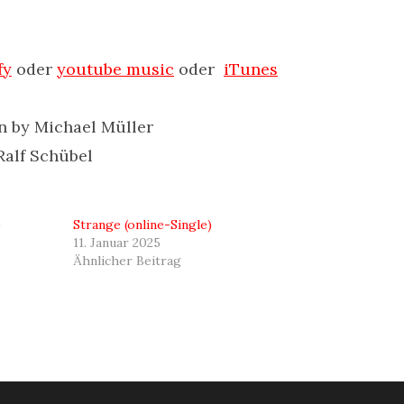
fy
oder
youtube music
oder
iTunes
en by Michael Müller
Ralf Schübel
D
Strange (online-Single)
11. Januar 2025
Ähnlicher Beitrag