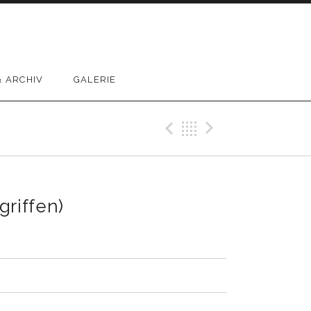
 ARCHIV
GALERIE
Previous Reco
Back
Next Rec
griffen)