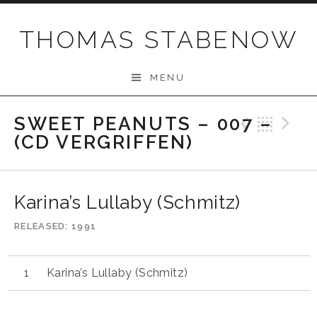
Skip
to
THOMAS STABENOW
content
MENU
SWEET PEANUTS – 007 –
Previo
Bac
N
(CD VERGRIFFEN)
Karina’s Lullaby (Schmitz)
RELEASED
1991
Karina’s Lullaby (Schmitz)