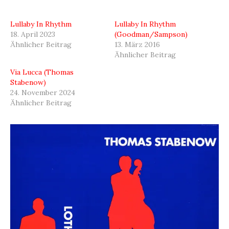
Lullaby In Rhythm
Lullaby In Rhythm
18. April 2023
(Goodman/Sampson)
Ähnlicher Beitrag
13. März 2016
Ähnlicher Beitrag
Via Lucca (Thomas
Stabenow)
24. November 2024
Ähnlicher Beitrag