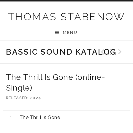
Skip
to
THOMAS STABENOW
content
MENU
BASSIC SOUND KATALOG
Previo
Bac
N
The Thrill Is Gone (online-
Single)
RELEASED
2024
The Thrill Is Gone