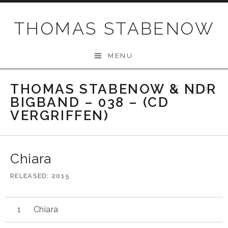
Skip
to
THOMAS STABENOW
content
MENU
THOMAS STABENOW & NDR
Previo
Bac
N
BIGBAND – 038 – (CD
VERGRIFFEN)
Chiara
RELEASED
2015
Chiara