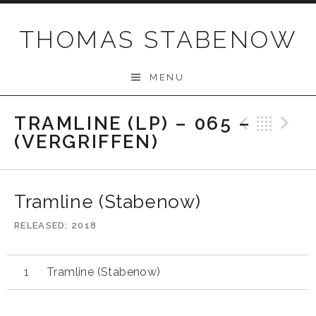
Skip
to
THOMAS STABENOW
content
MENU
TRAMLINE (LP) – 065 –
Previo
Bac
N
(VERGRIFFEN)
Tramline (Stabenow)
RELEASED
2018
Tramline (Stabenow)