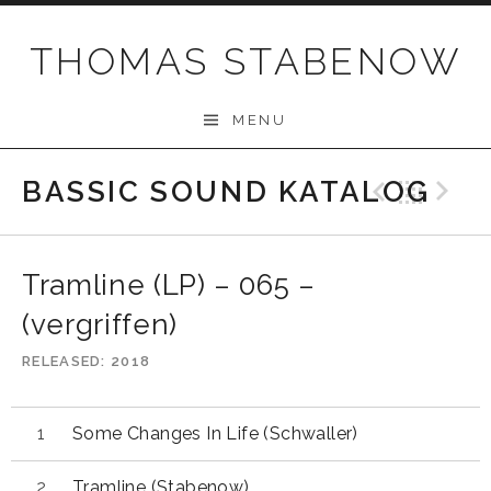
Skip
to
THOMAS STABENOW
content
MENU
BASSIC SOUND KATALOG
Previo
Bac
N
Tramline (LP) – 065 –
(vergriffen)
RELEASED
2018
Some Changes In Life (Schwaller)
Tramline (Stabenow)