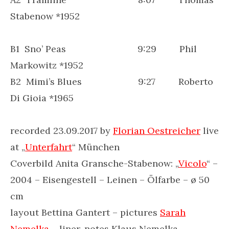
Stabenow *1952
B1 Sno’ Peas 9:29 Phil
Markowitz *1952
B2 Mimi’s Blues 9:27 Roberto
Di Gioia *1965
recorded 23.09.2017 by
Florian Oestreicher
live
at „
Unterfahrt
“ München
Coverbild Anita Gransche-Stabenow: „
Vicolo
“ –
2004 – Eisengestell – Leinen – Ölfarbe – ø 50
cm
layout Bettina Gantert – pictures
Sarah
Nemelka
– liner-notes Klaus Nemelka