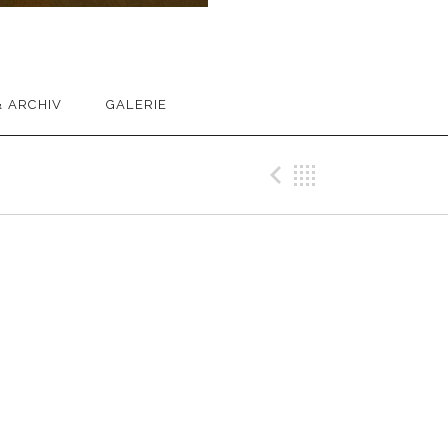
 ARCHIV
GALERIE
Previous Me
Back