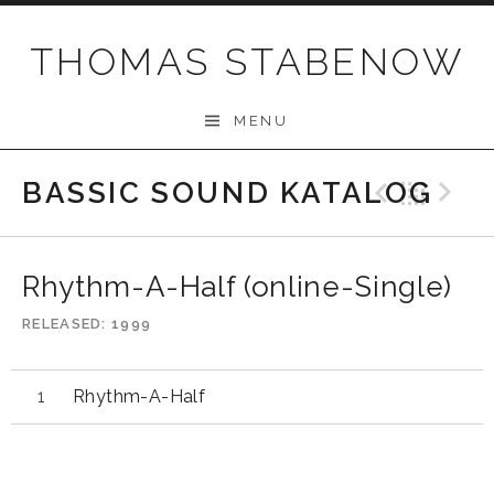
Skip
to
THOMAS STABENOW
content
MENU
BASSIC SOUND KATALOG
Previo
Bac
N
Rhythm-A-Half (online-Single)
RELEASED
1999
Rhythm-A-Half