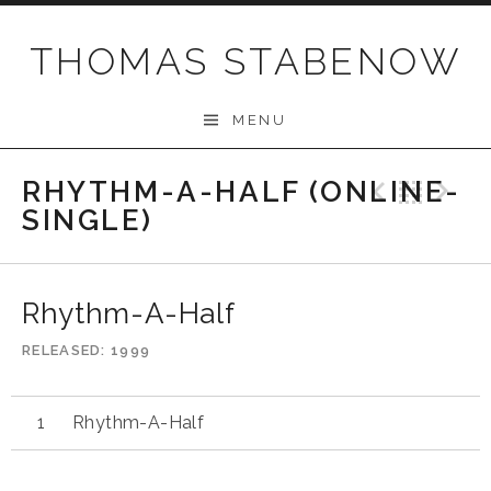
Skip
to
THOMAS STABENOW
content
MENU
RHYTHM-A-HALF (ONLINE-
Previo
Bac
N
SINGLE)
Rhythm-A-Half
RELEASED
1999
Rhythm-A-Half