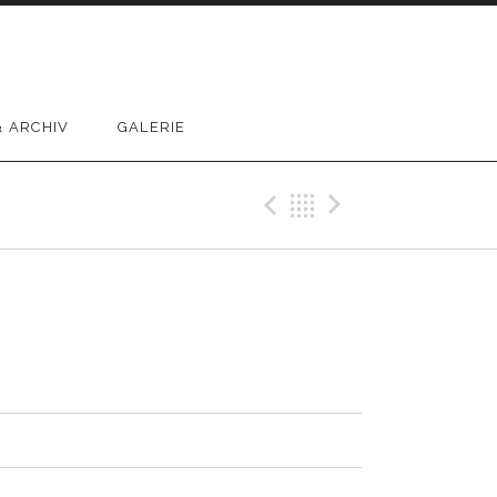
 ARCHIV
GALERIE
Previous Reco
Back
Next Rec