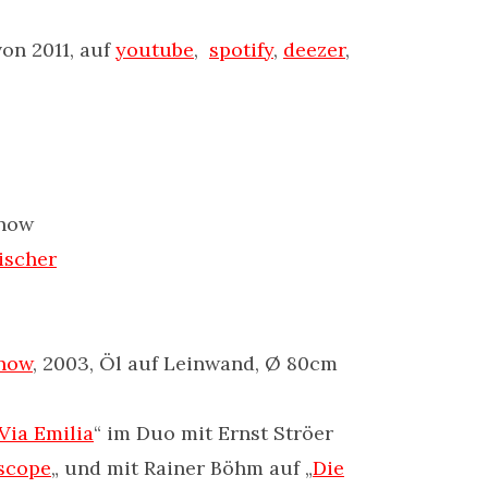
von 2011, auf
youtube
,
spotify
,
deezer
,
enow
ischer
enow
, 2003, Öl auf Leinwand, Ø 80cm
Via Emilia
“ im Duo mit Ernst Ströer
scope
„ und mit Rainer Böhm auf „
Die