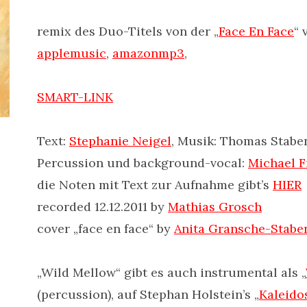
remix des Duo-Titels von der „
Face En Face
“ 
applemusic
,
amazonmp3
,
SMART-LINK
Text:
Stephanie Neigel
, Musik: Thomas Stab
Percussion und background-vocal:
Michael F
die Noten mit Text zur Aufnahme gibt’s
HIER
recorded 12.12.2011 by
Mathias Grosch
cover „face en face“ by
Anita Gransche-Stab
„Wild Mellow“ gibt es auch instrumental als „
(percussion), auf Stephan Holstein’s „
Kaleido