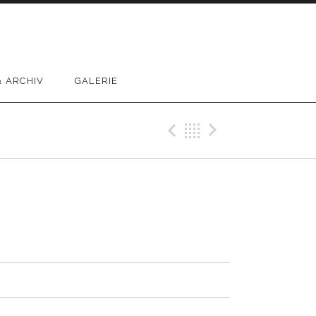
 ARCHIV
GALERIE
Previous Track
Back
Next Trac